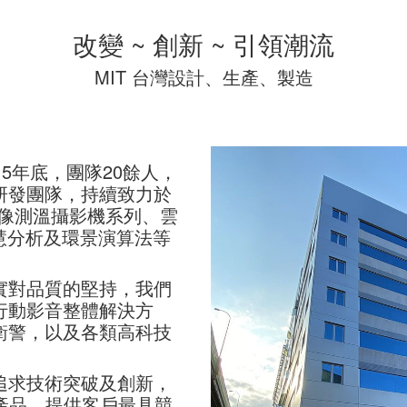
改變 ~ 創新 ~ 引領潮流
MIT 台灣設計、生產、製造
5年底，團隊20餘人，
研發團隊，持續致力於
顯像測溫攝影機系列、雲
慧分析及環景演算法等
實對品質的堅持，我們
行動影音整體解決方
衛警，以及各類高科技
。
追求技術突破及創新，
質產品，提供客戶最具競